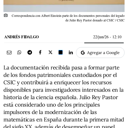
photo_camera
Correspondencia con Albert Einstein parte de los documentos personales del legado
de Julio Rey Pastor donado al CSIC / CSIC
ANDRÉS FIDALGO
22/jun/26
- 12:10
Agregar a Google
La documentación recibida pasa a formar parte
de los fondos patrimoniales custodiados por el
CSIC y contribuirá a enriquecer los recursos
disponibles para investigadores interesados en la
historia de la ciencia española. Julio Rey Pastor
está considerado uno de los principales
impulsores de la modernización de las
matemáticas en España durante la primera mitad
del siglo XX, además de desempeñar un papel