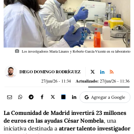
photo_camera
Los investigadores María Linares y Roberto García-Vicente en su laboratorio
DIEGO DOMINGO RODRÍGUEZ
Actualizado:
27/jun/26
- 11:34
27/jun/26 - 11:36
Agregar a Google
La Comunidad de Madrid invertirá 23 millones
de euros en las ayudas César Nombela
, una
iniciativa destinada a
atraer talento investigador