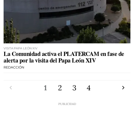
VISITA PAPA LEÓN XIV
La Comunidad activa el PLATERCAM en fase de
alerta por la visita del Papa León XIV
REDACCIÓN
Anterior
1
2
3
4
Siguien