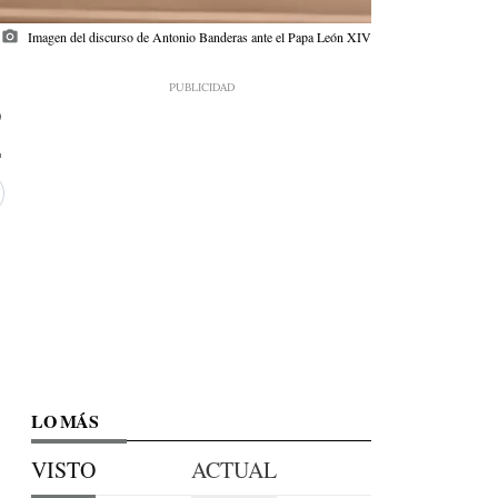
photo_camera
Imagen del discurso de Antonio Banderas ante el Papa León XIV
0
LO MÁS
VISTO
ACTUAL