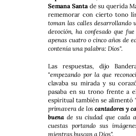
Semana Santa
de su querida Mál
rememorar con cierto tono lír
toman las calles desarrollando u
devoción, ha confesado que fu
apenas cuatro o cinco años de e
contenía una palabra: Dios
".
Las respuestas, dijo Bander
"
empezando por la que reconoci
clavaba su mirada y su coraz
pasaba en su trono frente a el
espiritual también se alimentó 
primavera de los
cantadores y c
buena
de su ciudad que cada añ
cuestas portando sus imágen
mientras buscan a Dios
".