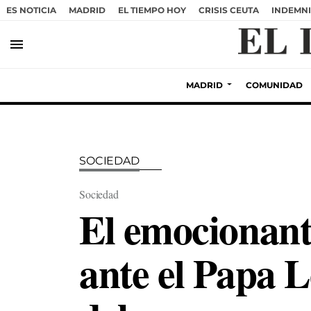
ES NOTICIA
MADRID
EL TIEMPO HOY
CRISIS CEUTA
INDEMNI
menu
MADRID
COMUNIDAD
SOCIEDAD
Sociedad
El emocionant
ante el Papa 