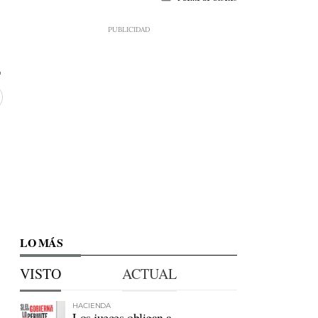
LO MÁS
VISTO
ACTUAL
HACIENDA
Los jueces obligan a