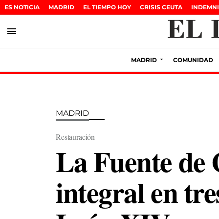
ES NOTICIA
MADRID
EL TIEMPO HOY
CRISIS CEUTA
INDEMNI
menu
MADRID
COMUNIDAD
MADRID
Restauración
La Fuente de C
integral en tre