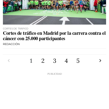
CORTES DE TRÁFICO
Cortes de tráfico en Madrid por la carrera contra el
cáncer con 25.000 participantes
REDACCIÓN
Anterior
1
2
3
4
5
Siguien