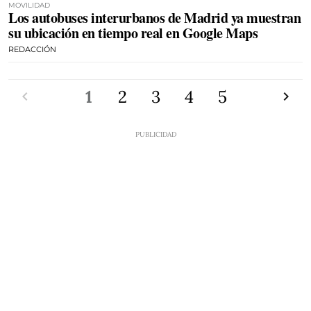
MOVILIDAD
Los autobuses interurbanos de Madrid ya muestran
su ubicación en tiempo real en Google Maps
REDACCIÓN
Anterior
1
2
3
4
5
Siguien