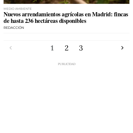
MEDIO AMBIENTE
Nuevos arrendamientos agrícolas en Madrid: fincas
de hasta 236 hectáreas disponibles
REDACCIÓN
Anterior
1
2
3
Siguien