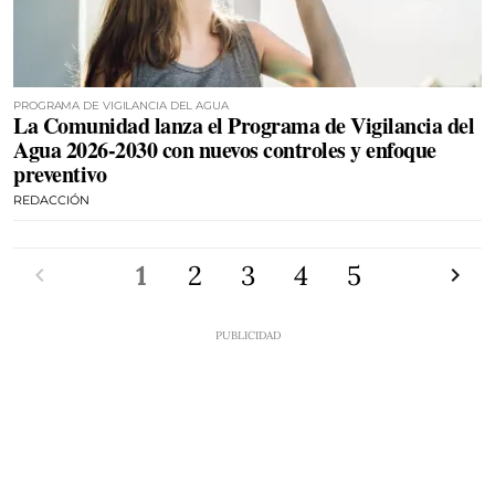
PROGRAMA DE VIGILANCIA DEL AGUA
La Comunidad lanza el Programa de Vigilancia del
Agua 2026-2030 con nuevos controles y enfoque
preventivo
REDACCIÓN
Anterior
1
2
3
4
5
Siguien