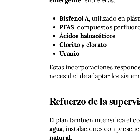
emergente
, entre ellas:
Bisfenol A
, utilizado en plás
PFAS
, compuestos perfluoro
Ácidos haloacéticos
Clorito y clorato
Uranio
Estas incorporaciones responden
necesidad de adaptar los sistemas
Refuerzo de la supervi
El plan también intensifica el c
agua
, instalaciones con presenci
natural
.