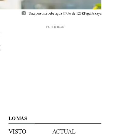
photo_camera
Una persona bebe agua | Foto de 123RF/galitskaya
4
LO MÁS
VISTO
ACTUAL