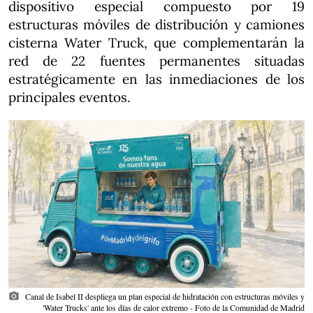
dispositivo especial compuesto por 19
estructuras móviles de distribución y camiones
cisterna Water Truck, que complementarán la
red de 22 fuentes permanentes situadas
estratégicamente en las inmediaciones de los
principales eventos.
photo_camera
Canal de Isabel II despliega un plan especial de hidratación con estructuras móviles y
'Water Trucks' ante los días de calor extremo - Foto de la Comunidad de Madrid