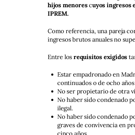
hijos menores
c
uyos ingresos e
IPREM.
Como referencia, una pareja con
ingresos brutos anuales no sup
Entre los
requisitos exigidos
ta
Estar empadronado en Madr
continuados o de ocho años 
No ser propietario de otra v
No haber sido condenado por
ilegal.
No haber sido condenado po
graves de convivencia en pr
cinco años.