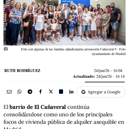
photo_camera
Foto con algunas de las familias adjudicatarias promoción Cañaveral 9 - Foto
Ayuntamiento de Madrid
RUTH RODRÍGUEZ
24/jun/26
- 16:04
Actualizado:
24/jun/26 - 16:14
Agregar a Google
El
barrio de El Cañaveral
continúa
consolidándose como uno de los principales
focos de vivienda pública de alquiler asequible en