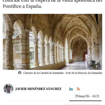
coincide con la víspera de la visita apostólica del
Pontífice a España.
photo_camera
Claustro de la Catedral de Santander - Foto de la Diócesis de Santander
JAVIER MENÉNDEZ SÁNCHEZ
25/may/26
- 16:21