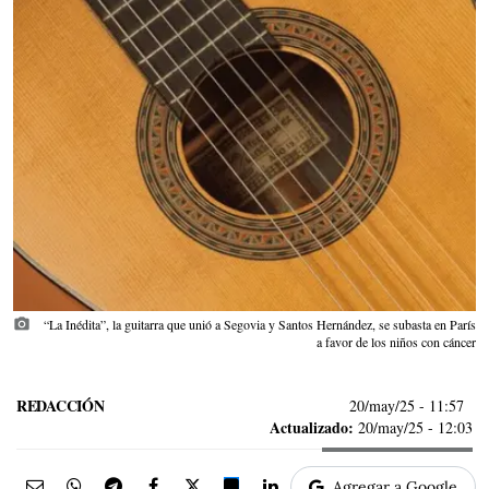
photo_camera
“La Inédita”, la guitarra que unió a Segovia y Santos Hernández, se subasta en París
a favor de los niños con cáncer
REDACCIÓN
20/may/25
- 11:57
Actualizado:
20/may/25 - 12:03
Agregar a Google