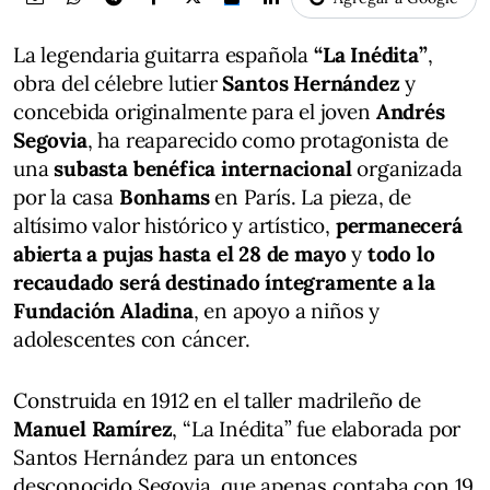
La legendaria guitarra española
“La Inédita”
,
obra del célebre lutier
Santos Hernández
y
concebida originalmente para el joven
Andrés
Segovia
, ha reaparecido como protagonista de
una
subasta benéfica internacional
organizada
por la casa
Bonhams
en París. La pieza, de
altísimo valor histórico y artístico,
permanecerá
abierta a pujas hasta el 28 de mayo
y
todo lo
recaudado será destinado íntegramente a la
Fundación Aladina
, en apoyo a niños y
adolescentes con cáncer.
Construida en 1912 en el taller madrileño de
Manuel Ramírez
, “La Inédita” fue elaborada por
Santos Hernández para un entonces
desconocido Segovia, que apenas contaba con 19