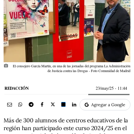
photo_camera
El consejero García Martín, en una de las jornadas del programa La Administración
de Justicia contra las Drogas - Foto Comunidad de Madrid
REDACCIÓN
23/may/25
- 11:44
Agregar a Google
Más de 300 alumnos de centros educativos de la
región han participado este curso 2024/25 en el