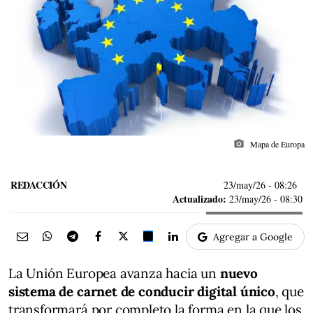
photo_camera
Mapa de Europa
REDACCIÓN
23/may/26
- 08:26
Actualizado:
23/may/26 - 08:30
Agregar a Google
La Unión Europea avanza hacia un
nuevo
sistema de carnet de conducir digital único
, que
transformará por completo la forma en la que los