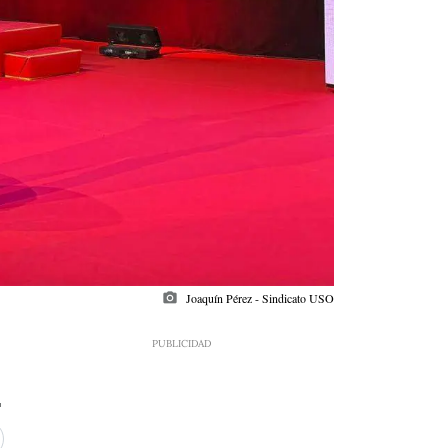
photo_camera
Joaquín Pérez - Sindicato USO