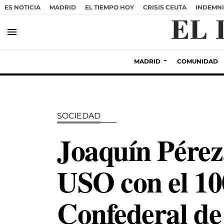
ES NOTICIA
MADRID
EL TIEMPO HOY
CRISIS CEUTA
INDEMNI
menu
MADRID
COMUNIDAD
SOCIEDAD
Joaquín Pérez,
USO con el 10
Confederal de