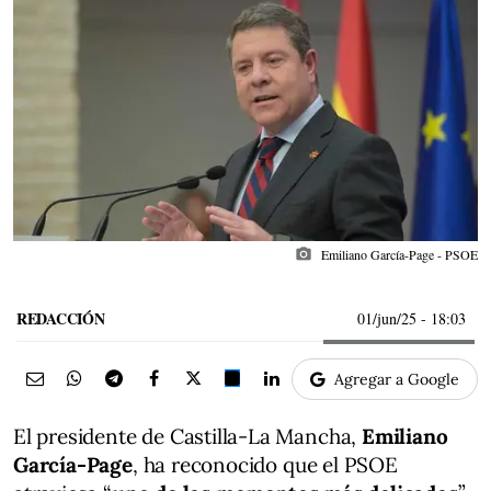
photo_camera
Emiliano García-Page - PSOE
REDACCIÓN
01/jun/25
- 18:03
Agregar a Google
El presidente de Castilla-La Mancha,
Emiliano
García-Page
, ha reconocido que el PSOE