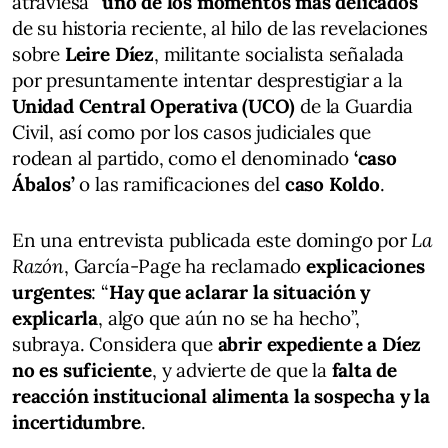
atraviesa “
uno de los momentos más delicados
”
de su historia reciente, al hilo de las revelaciones
sobre
Leire Díez
, militante socialista señalada
por presuntamente intentar desprestigiar a la
Unidad Central Operativa (UCO)
de la Guardia
Civil, así como por los casos judiciales que
rodean al partido, como el denominado
‘caso
Ábalos’
o las ramificaciones del
caso Koldo
.
En una entrevista publicada este domingo por
La
Razón
, García-Page ha reclamado
explicaciones
urgentes
: “
Hay que aclarar la situación y
explicarla
, algo que aún no se ha hecho”,
subraya. Considera que
abrir expediente a Díez
no es suficiente
, y advierte de que la
falta de
reacción institucional alimenta la sospecha y la
incertidumbre
.