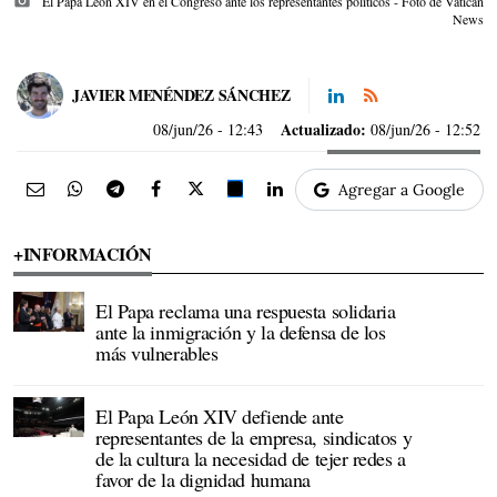
photo_camera
El Papa León XIV en el Congreso ante los representantes políticos - Foto de Vatican
News
JAVIER MENÉNDEZ SÁNCHEZ
Actualizado:
08/jun/26
- 12:43
08/jun/26 - 12:52
Agregar a Google
+INFORMACIÓN
El Papa reclama una respuesta solidaria
ante la inmigración y la defensa de los
más vulnerables
El Papa León XIV defiende ante
representantes de la empresa, sindicatos y
de la cultura la necesidad de tejer redes a
favor de la dignidad humana