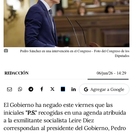
photo_camera
Pedro Sánchez en una intervención en el Congreso - Foto del Congreso de los
Diputados
REDACCIÓN
06/jun/26
- 14:29
Agregar a Google
El Gobierno ha negado este viernes que las
iniciales
"P.S."
recogidas en una agenda atribuida
a la exmilitante socialista Leire Díez
correspondan al presidente del Gobierno, Pedro