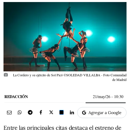
photo_camera
La Cordero y su ejército de Sol Picó ©SOLEDAD VILLALBA - Foto Comunidad
de Madrid
REDACCIÓN
21/may/26
- 10:30
Agregar a Google
Entre las principales citas destaca el estreno de