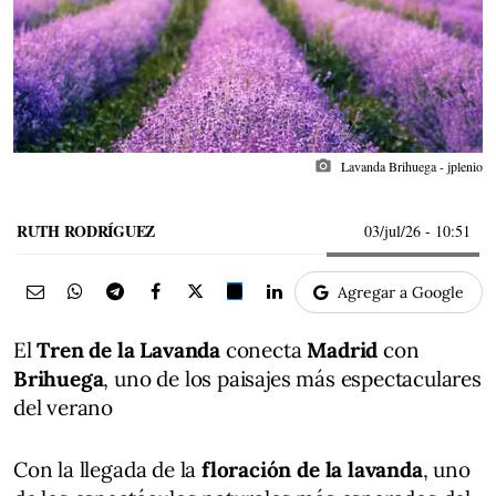
photo_camera
Lavanda Brihuega - jplenio
RUTH RODRÍGUEZ
03/jul/26
- 10:51
Agregar a Google
El
Tren de la Lavanda
conecta
Madrid
con
Brihuega
, uno de los paisajes más espectaculares
del verano
Con la llegada de la
floración de la lavanda
, uno