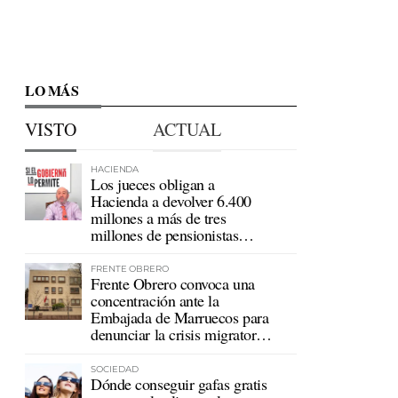
LO MÁS
VISTO
ACTUAL
HACIENDA
Los jueces obligan a
Hacienda a devolver 6.400
millones a más de tres
millones de pensionistas
mutualistas
FRENTE OBRERO
Frente Obrero convoca una
concentración ante la
Embajada de Marruecos para
denunciar la crisis migratoria
en Ceuta
SOCIEDAD
Dónde conseguir gafas gratis