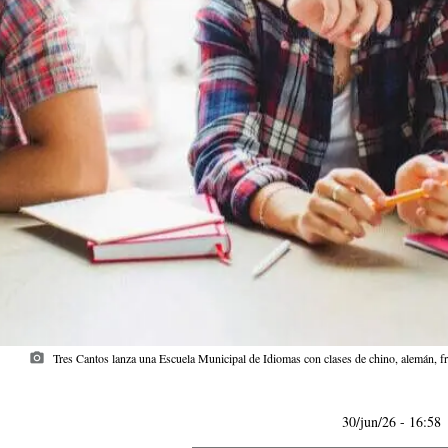
photo_camera
Tres Cantos lanza una Escuela Municipal de Idiomas con clases de chino, alemán, fr
30/jun/26
- 16:58