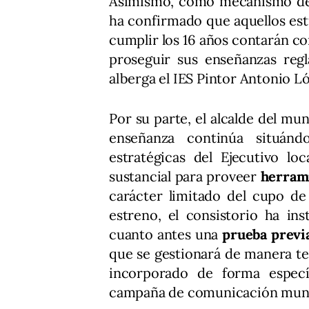
Asimismo, como mecanismo de 
ha confirmado que aquellos est
cumplir los 16 años contarán co
proseguir sus enseñanzas reg
alberga el IES Pintor Antonio L
Por su parte, el alcalde del mu
enseñanza continúa situánd
estratégicas del Ejecutivo lo
sustancial para proveer
herrami
carácter limitado del cupo de
estreno, el consistorio ha ins
cuanto antes una
prueba previa
que se gestionará de manera t
incorporado de forma especí
campaña de comunicación muni