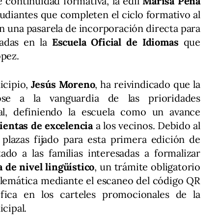
continuidad formativa, la edil
Marisa Peña
udiantes que completen el ciclo formativo al
n una pasarela de incorporación directa para
ladas en la
Escuela Oficial de Idiomas
que
ópez.
nicipio,
Jesús Moreno
, ha reivindicado que la
ose a la vanguardia de las prioridades
cal, definiendo la escuela como un avance
entas de excelencia
a los vecinos. Debido al
 plazas fijado para esta primera edición de
tado a las familias interesadas a formalizar
 de nivel lingüístico
, un trámite obligatorio
elemática mediante el escaneo del código QR
fica en los carteles promocionales de la
cipal.