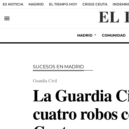
ES NOTICIA
MADRID
EL TIEMPO HOY
CRISIS CEUTA
INDEMNI
menu
MADRID
COMUNIDAD
SUCESOS EN MADRID
Guardia Civil
La Guardia Civ
cuatro robos c