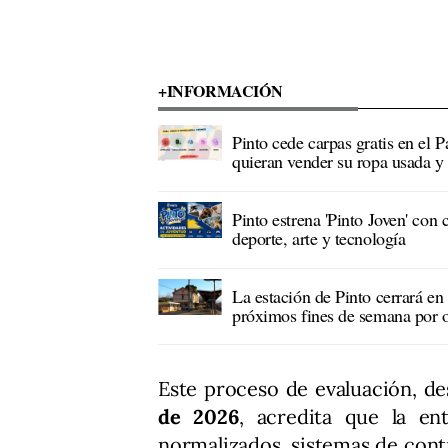
+INFORMACIÓN
Pinto cede carpas gratis en el 
quieran vender su ropa usada y 
Pinto estrena 'Pinto Joven' con 
deporte, arte y tecnología
La estación de Pinto cerrará en 
próximos fines de semana por 
Este proceso de evaluación, d
de 2026
, acredita que la en
normalizados, sistemas de con