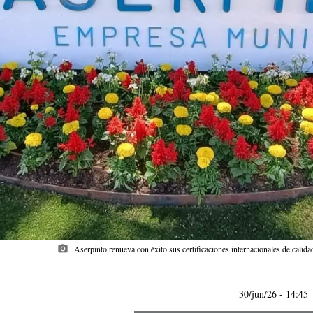
photo_camera
Aserpinto renueva con éxito sus certificaciones internacionales de cali
30/jun/26
- 14:45