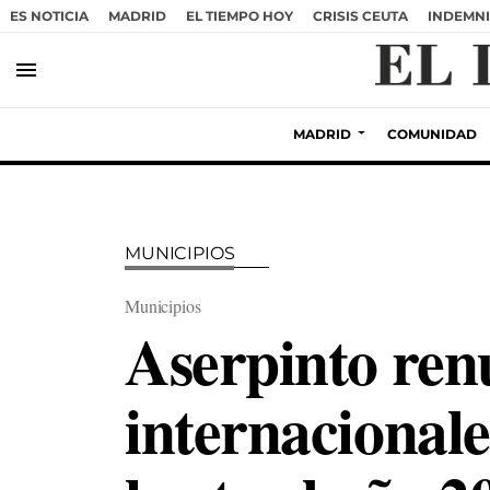
ES NOTICIA
MADRID
EL TIEMPO HOY
CRISIS CEUTA
INDEMNI
menu
MADRID
COMUNIDAD
MUNICIPIOS
Municipios
Aserpinto renu
internacional