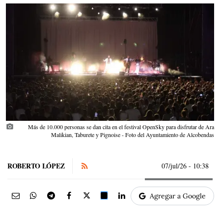
photo_camera
Más de 10.000 personas se dan cita en el festival OpenSky para disfrutar de Ara
Malikian, Taburete y Pignoise - Foto del Ayuntamiento de Alcobendas
ROBERTO LÓPEZ
07/jul/26
- 10:38
Agregar a Google