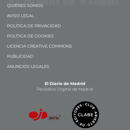
QUIÉNES SOMOS
AVISO LEGAL
POLÍTICA DE PRIVACIDAD
POLÍTICA DE COOKIES
LICENCIA CREATIVE COMMONS
PUBLICIDAD
ANUNCIOS LEGALES
El Diario de Madrid
Periódico Digital de Madrid.