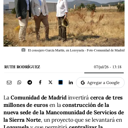
photo_camera
El consejero García Martín, en Lozoyuela - Foto Comunidad de Madrid
RUTH RODRÍGUEZ
07/jul/26
- 13:18
Agregar a Google
La
Comunidad de Madrid
invertirá
cerca de tres
millones de euros
en la
construcción de la
nueva sede de la Mancomunidad de Servicios de
la Sierra Norte
, un proyecto que se levantará en
Lozoyuela
y que permitirá
centralizar la