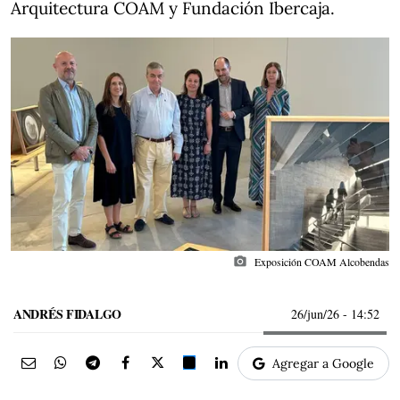
Arquitectura COAM y Fundación Ibercaja.
photo_camera
Exposición COAM Alcobendas
ANDRÉS FIDALGO
26/jun/26
- 14:52
Agregar a Google