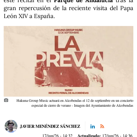
este recital en el
Parque de Andalucía
tras la
gran repercusión de la reciente visita del Papa
León XIV a España.
photo_camera
Hakuna Group Music actuará en Alcobendas el 12 de septiembre en un concierto
especial de cierre de verano - Imagen del Ayuntamiento de Alcobendas
JAVIER MENÉNDEZ SÁNCHEZ
Actualizado:
17/jun/26
- 14:32
17/jun/26 - 14:36