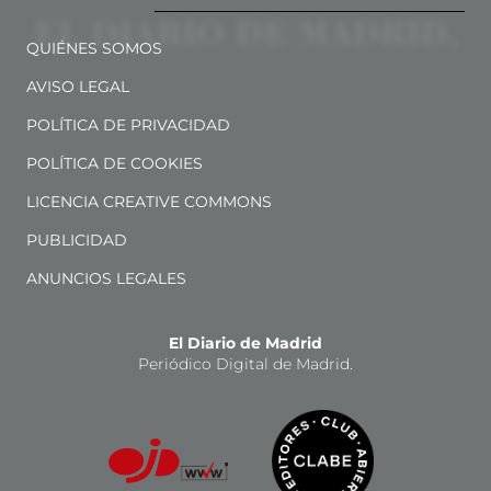
QUIÉNES SOMOS
AVISO LEGAL
POLÍTICA DE PRIVACIDAD
POLÍTICA DE COOKIES
LICENCIA CREATIVE COMMONS
PUBLICIDAD
ANUNCIOS LEGALES
El Diario de Madrid
Periódico Digital de Madrid.