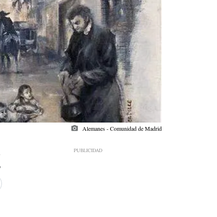
photo_camera
Alemanes - Comunidad de Madrid
7