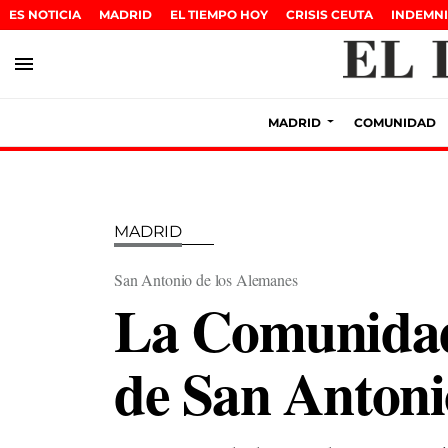
ES NOTICIA
MADRID
EL TIEMPO HOY
CRISIS CEUTA
INDEMNI
menu
MADRID
COMUNIDAD
MADRID
San Antonio de los Alemanes
La Comunidad 
de San Antoni