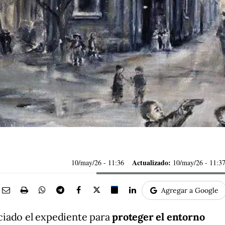
Actualizado:
10/may/26
- 11:36
10/may/26 - 11:3
Agregar a Google
ciado el expediente para
proteger el entorno