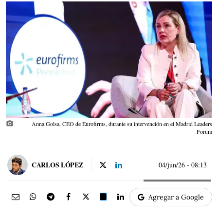
photo_camera
Anna Golsa, CEO de Eurofirms, durante su intervención en el Madrid Leaders
Forum
CARLOS LÓPEZ
04/jun/26
- 08:13
Agregar a Google