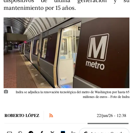
dispositivos de última generación y su
mantenimiento por 15 años.
photo_camera
Indra se adjudica la renovación tecnológica del metro de Washington por hasta 65
millones de euros - Foto de Indra
ROBERTO LÓPEZ
22/jun/26
- 12:38