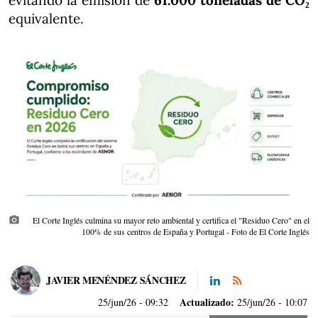
evitando la emisión de
61.000 toneladas de CO₂
equivalente.
photo_camera
El Corte Inglés culmina su mayor reto ambiental y certifica el "Residuo Cero" en el
100% de sus centros de España y Portugal - Foto de El Corte Inglés
JAVIER MENÉNDEZ SÁNCHEZ
Actualizado:
25/jun/26
- 09:32
25/jun/26 - 10:07