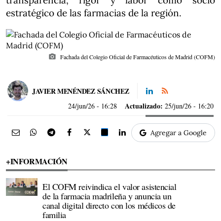
transparencia, rigor y labor como socio
estratégico de las farmacias de la región.
photo_camera
Fachada del Colegio Oficial de Farmacéuticos de Madrid (COFM)
JAVIER MENÉNDEZ SÁNCHEZ
Actualizado:
24/jun/26
- 16:28
25/jun/26 - 16:20
Agregar a Google
+INFORMACIÓN
El COFM reivindica el valor asistencial
de la farmacia madrileña y anuncia un
canal digital directo con los médicos de
familia