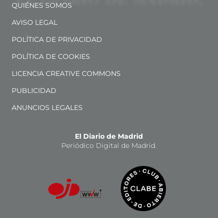
QUIÉNES SOMOS
AVISO LEGAL
POLÍTICA DE PRIVACIDAD
POLÍTICA DE COOKIES
LICENCIA CREATIVE COMMONS
PUBLICIDAD
ANUNCIOS LEGALES
El Diario de Madrid
Periódico Digital de Madrid.