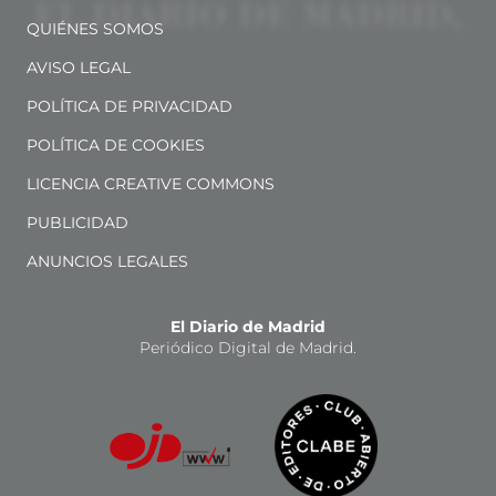
QUIÉNES SOMOS
AVISO LEGAL
POLÍTICA DE PRIVACIDAD
POLÍTICA DE COOKIES
LICENCIA CREATIVE COMMONS
PUBLICIDAD
ANUNCIOS LEGALES
El Diario de Madrid
Periódico Digital de Madrid.