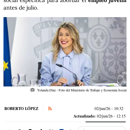
social específica para abordar el
empleo juvenil
antes de julio.
photo_camera
Yolanda Díaz - Foto del Ministerio de Trabajo y Economía Social
ROBERTO LÓPEZ
02/jun/26
- 10:32
Actualizado:
02/jun/26 - 12:15