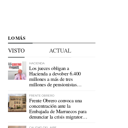
LO MÁS
VISTO
ACTUAL
HACIENDA
Los jueces obligan a
Hacienda a devolver 6.400
millones a más de tres
millones de pensionistas
mutualistas
FRENTE OBRERO
Frente Obrero convoca una
concentración ante la
Embajada de Marruecos para
denunciar la crisis migratoria
en Ceuta
CALIDAD DEL AIRE