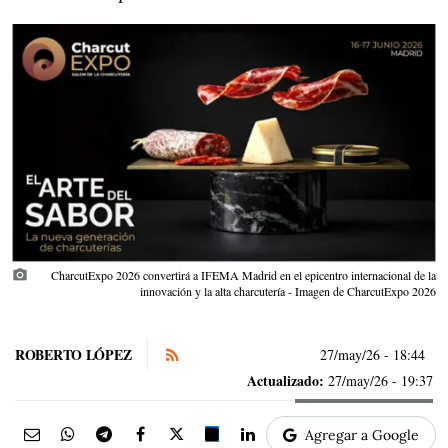
photo_camera
CharcutExpo 2026 convertirá a IFEMA Madrid en el epicentro internacional de la
innovación y la alta charcutería - Imagen de CharcutExpo 2026
ROBERTO LÓPEZ
27/may/26
- 18:44
Actualizado:
27/may/26 - 19:37
Agregar a Google