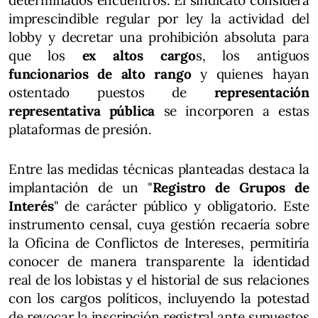
determinados encuentros. El sindicato considera
imprescindible regular por ley la actividad del
lobby y decretar una prohibición absoluta para
que los
ex altos cargo
s, los antiguos
funcionarios de alto rango
y quienes hayan
ostentado puestos de
representación
representativa pública
se incorporen a estas
plataformas de presión.
Entre las medidas técnicas planteadas destaca la
implantación de un "
Registro de Grupos de
Interés
" de carácter público y obligatorio. Este
instrumento censal, cuya gestión recaería sobre
la Oficina de Conflictos de Intereses, permitiría
conocer de manera transparente la identidad
real de los lobistas y el historial de sus relaciones
con los cargos políticos, incluyendo la potestad
de revocar la inscripción registral ante supuestos