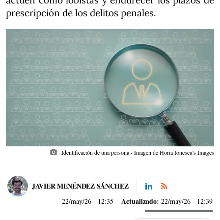
actúen como lobistas y endurecer los plazos de
prescripción de los delitos penales.
photo_camera
Identificación de una persona - Imagen de Horia Ionescu's Images
JAVIER MENÉNDEZ SÁNCHEZ
Actualizado:
22/may/26
- 12:35
22/may/26 - 12:39