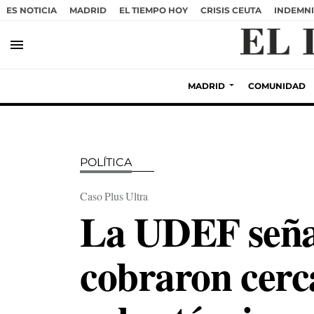
ES NOTICIA
MADRID
EL TIEMPO HOY
CRISIS CEUTA
INDEMNI
menu
MADRID
COMUNIDAD
POLÍTICA
Caso Plus Ultra
La UDEF señal
cobraron cerca