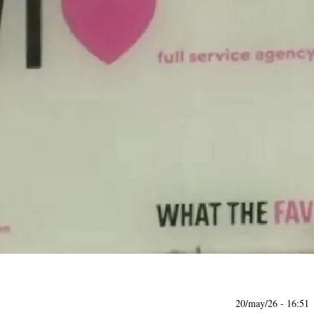
20/may/26
- 16:51