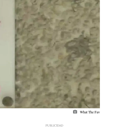
photo_camera
What The Fav