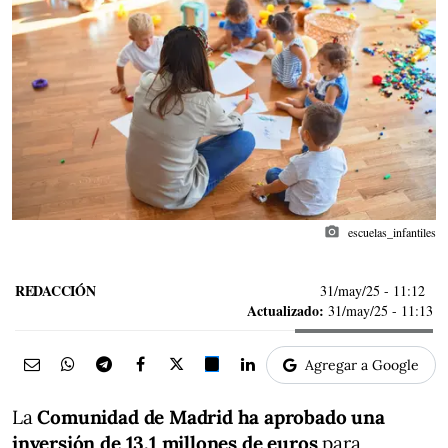
photo_camera
escuelas_infantiles
REDACCIÓN
31/may/25
- 11:12
Actualizado:
31/may/25 - 11:13
Agregar a Google
La
Comunidad de Madrid ha aprobado una
inversión de 13,1 millones de euros
para