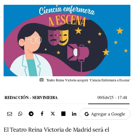
photo_camera
Teatro Reina Victoria acogerá ‘Ciencia Enfermera a Escena’
REDACCIÓN - SERVIMEDIA
09/feb/25
- 17:48
Agregar a Google
El Teatro Reina Victoria de Madrid será el