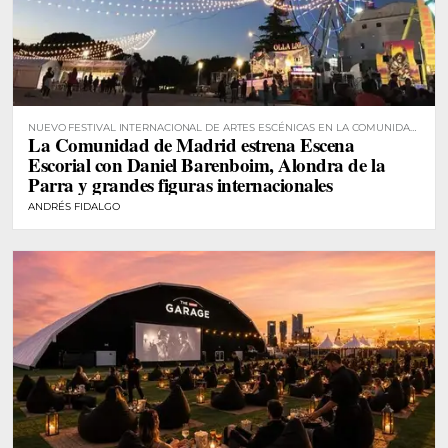
NUEVO FESTIVAL INTERNACIONAL DE ARTES ESCÉNICAS EN LA COMUNIDAD
La Comunidad de Madrid estrena Escena
DE MADRID
Escorial con Daniel Barenboim, Alondra de la
Parra y grandes figuras internacionales
ANDRÉS FIDALGO