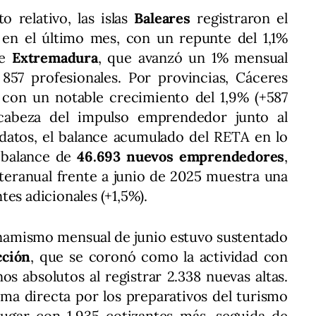
o relativo, las islas
Baleares
registraron el
en el último mes, con un repunte del 1,1%
de
Extremadura
, que avanzó un 1% mensual
 857 profesionales. Por provincias, Cáceres
l con un notable crecimiento del 1,9% (+587
 cabeza del impulso emprendedor junto al
 datos, el balance acumulado del RETA en lo
 balance de
46.693 nuevos emprendedores
,
teranual frente a junio de 2025 muestra una
tes adicionales (+1,5%).
inamismo mensual de junio estuvo sustentado
cción
, que se coronó como la actividad con
s absolutos al registrar 2.338 nuevas altas.
rma directa por los preparativos del turismo
ugar con 1.935 cotizantes más, seguida de