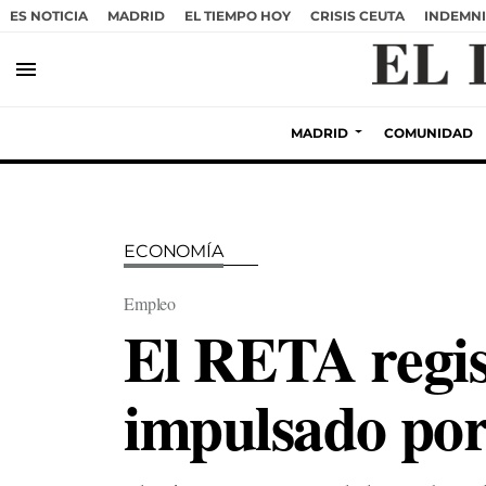
ES NOTICIA
MADRID
EL TIEMPO HOY
CRISIS CEUTA
INDEMNI
menu
MADRID
COMUNIDAD
ECONOMÍA
Empleo
El RETA regist
impulsado por 