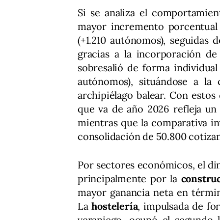
Si se analiza el comportamient
mayor incremento porcentual 
(+1.210 autónomos), seguidas 
gracias a la incorporación de
sobresalió de forma individua
autónomos), situándose a la
archipiélago balear. Con estos
que va de año 2026 refleja un
mientras que la comparativa in
consolidación de 50.800 cotizan
Por sectores económicos, el d
principalmente por la
constru
mayor ganancia neta en término
La
hostelería
, impulsada de fo
veraniego, ocupó el segundo l