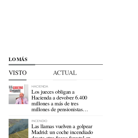
LO MÁS
VISTO
ACTUAL
HACIENDA
Los jueces obligan a
Hacienda a devolver 6.400
millones a más de tres
millones de pensionistas
mutualistas
INCENDIO
Las llamas vuelven a golpear
Madrid: un coche incendiado
desata otro fuego forestal en