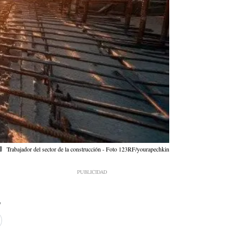
mera
Trabajador del sector de la construcción - Foto 123RF/yourapechkin