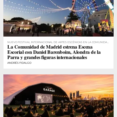
NUEVO FESTIVAL INTERNACIONAL DE ARTES ESCÉNICAS EN LA COMUNIDAD
La Comunidad de Madrid estrena Escena
DE MADRID
Escorial con Daniel Barenboim, Alondra de la
Parra y grandes figuras internacionales
ANDRÉS FIDALGO