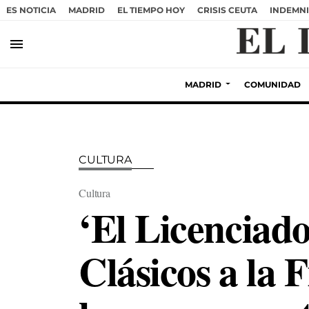
ES NOTICIA
MADRID
EL TIEMPO HOY
CRISIS CEUTA
INDEMNI
menu
MADRID
COMUNIDAD
CULTURA
Cultura
‘El Licenciado
Clásicos a la 