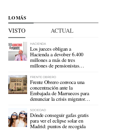
LO MÁS
VISTO
ACTUAL
HACIENDA
Los jueces obligan a
Hacienda a devolver 6.400
millones a más de tres
millones de pensionistas
mutualistas
FRENTE OBRERO
Frente Obrero convoca una
concentración ante la
Embajada de Marruecos para
denunciar la crisis migratoria
en Ceuta
SOCIEDAD
Dónde conseguir gafas gratis
para ver el eclipse solar en
Madrid: puntos de recogida