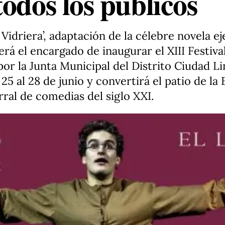
odos los públicos
o Vidriera’, adaptación de la célebre novela 
rá el encargado de inaugurar el XIII Festiva
por la Junta Municipal del Distrito Ciudad Li
 25 al 28 de junio y convertirá el patio de l
rral de comedias del siglo XXI.