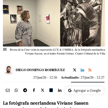
photo_camera
Rivera de la Cruz visita la exposición LUX & UMBRA, de la fotógrafa neerlandesa
Viviane Sassen, en el teatro Fernán Gómez. Centro Cultural de la Villa
DIEGO DOMINGO RODRÍGUEZ
Actualizado:
27/jun/26
- 12:26
27/jun/26 - 12:27
Agregar a Google
La fotógrafa neerlandesa Viviane Sassen