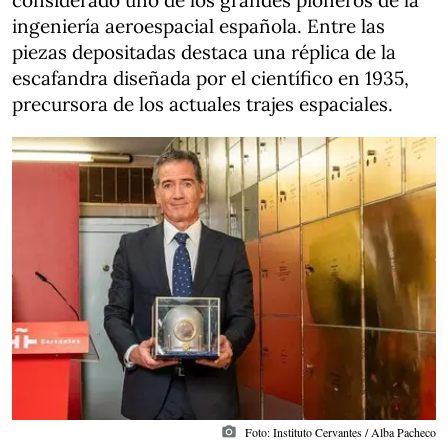
considerado uno de los grandes pioneros de la
ingeniería aeroespacial española. Entre las
piezas depositadas destaca una réplica de la
escafandra diseñada por el científico en 1935,
precursora de los actuales trajes espaciales.
photo_camera
Foto: Instituto Cervantes / Alba Pacheco