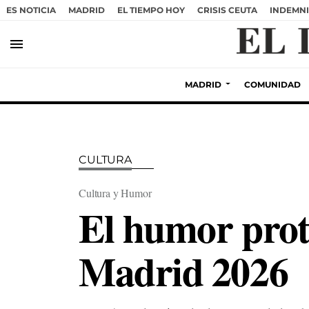
ES NOTICIA
MADRID
EL TIEMPO HOY
CRISIS CEUTA
INDEMNI
menu
MADRID
COMUNIDAD
CULTURA
Cultura y Humor
El humor prota
Madrid 2026