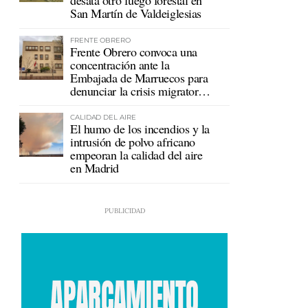
desata otro fuego forestal en
San Martín de Valdeiglesias
FRENTE OBRERO
Frente Obrero convoca una
concentración ante la
Embajada de Marruecos para
denunciar la crisis migratoria
en Ceuta
CALIDAD DEL AIRE
El humo de los incendios y la
intrusión de polvo africano
empeoran la calidad del aire
en Madrid